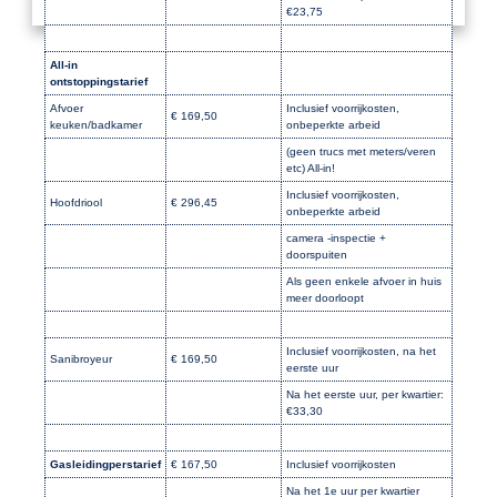
€23,75
All-in
ontstoppingstarief
Afvoer
Inclusief voorrijkosten,
€ 169,50
keuken/badkamer
onbeperkte arbeid
(geen trucs met meters/veren
etc) All-in!
Inclusief voorrijkosten,
Hoofdriool
€ 296,45
onbeperkte arbeid
camera -inspectie +
doorspuiten
Als geen enkele afvoer in huis
meer doorloopt
Inclusief voorrijkosten, na het
Sanibroyeur
€ 169,50
eerste uur
Na het eerste uur, per kwartier:
€33,30
Gasleidingperstarief
€ 167,50
Inclusief voorrijkosten
Na het 1e uur per kwartier