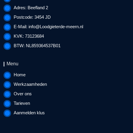
Adres: Beefland 2
Postcode: 3454 JD
E-Mail:
info@Loodgieterde-meern.nl
KVK: 73123684
BTW: NL859364537B01
Menu
Home
Werkzaamheden
Over ons
Tarieven
Aanmelden klus