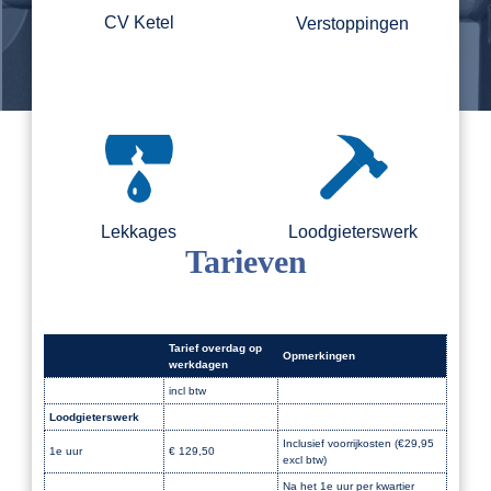
CV Ketel
Verstoppingen
Lekkages
Loodgieterswerk
Tarieven
Tarief overdag op
Opmerkingen
werkdagen
incl btw
Loodgieterswerk
Dak
Inclusief voorrijkosten (€29,95
1e uur
€ 129,50
excl btw)
Na het 1e uur per kwartier