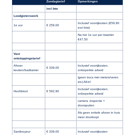
Zondagtarief
Opmerkingen
incl btw
Loodgieterswerk
Inclusief voorrijkosten (€59,90
1e uur
€ 259,00
excl btw)
Na het 1e uur per kwartier
€47,50
Vast
ontstoppingstarief
Afvoer
Inclusief voorrijkosten,
€ 339,00
keuken/badkamer
onbeperkte arbeid
(geen trucs met meters/veren
etc) All-in!
Inclusief voorrijkosten,
Hoofdriool
€ 592,90
onbeperkte arbeid
camera -inspectie +
doorspuiten
Als geen enkele afvoer in huis
meer doorloopt
Sanibroyeur
€ 339,00
Inclusief voorrijkosten