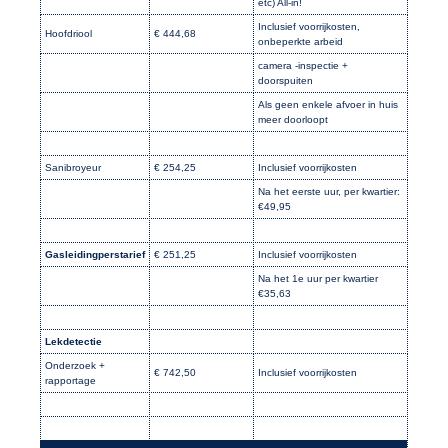
etc) All-in!
Inclusief voorrijkosten,
Hoofdriool
€ 444,68
onbeperkte arbeid
camera -inspectie +
doorspuiten
Als geen enkele afvoer in huis
meer doorloopt
Sanibroyeur
€ 254,25
Inclusief voorrijkosten
Na het eerste uur, per kwartier:
€49,95
Gasleidingperstarief
€ 251,25
Inclusief voorrijkosten
Na het 1e uur per kwartier
€35,63
Lekdetectie
Onderzoek +
€ 742,50
Inclusief voorrijkosten
rapportage