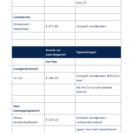
€23,75
Lekdetectie
Onderzoek +
€ 477,95
Inclusief voorrijkosten
rapportage
Avond- en
Opmerkingen
zaterdagtarief
incl btw
Loodgieterswerk
Inclusief voorrijkosten (€45 excl
1e uur
€ 194,25
btw)
Na het 1e uur per kwartier
€35,63
Vast
ontstoppingstarief
Afvoer
Inclusief voorrijkosten,
€ 315,19
keuken/badkamer
onbeperkte arbeid
(geen trucs met meters/veren