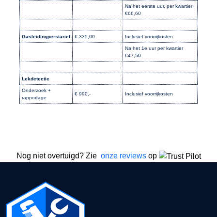
Na het eerste uur, per kwartier:
€66,60
Gasleidingperstarief
€ 335,00
Inclusief voorrijkosten
Na het 1e uur per kwartier
€47,50
Lekdetectie
Onderzoek +
€ 990,-
Inclusief voorrijkosten
rapportage
Nog niet overtuigd? Zie
onze reviews
op